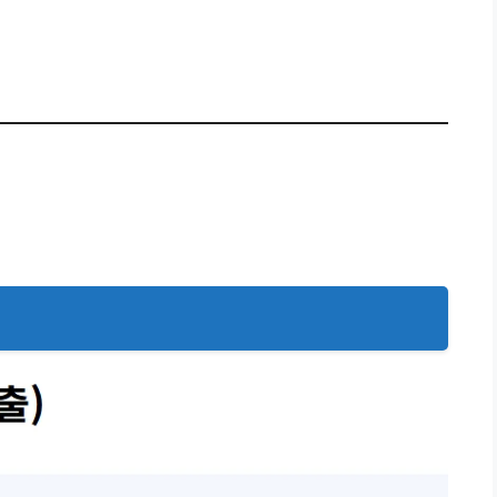
앱
(애플) 설치
👉