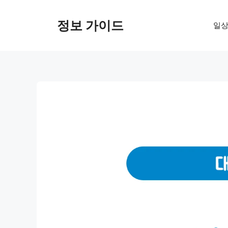
컨
텐
정보 가이드
일상
츠
로
건
너
뛰
기