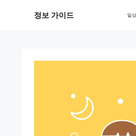
컨
텐
정보 가이드
일상
츠
로
건
너
뛰
기