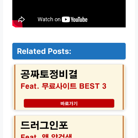
Related Posts:
2
0
2
6
공
짜
토
정
비
드
결
러
무
그
료
인
사
포
이
앱