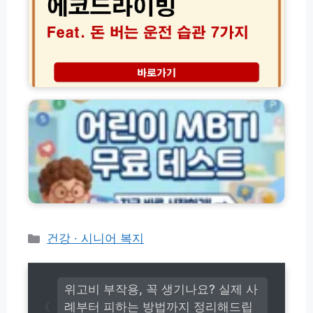
라
리
방
이
법
빙
후
연
기
비
│
1
어
현
7%
린
직
향
이
기
상
M
사
비
B
가
결!
T
알
돈
I
려
버
검
준
는
사
청
운
무
소
전
료
꿀
습
테
카
건강 · 시니어 복지
팁
관
스
테
7
트
고
가
바
지
리
로
위고비 부작용, 꼭 생기나요? 실제 사
가
례부터 피하는 방법까지 정리해드립