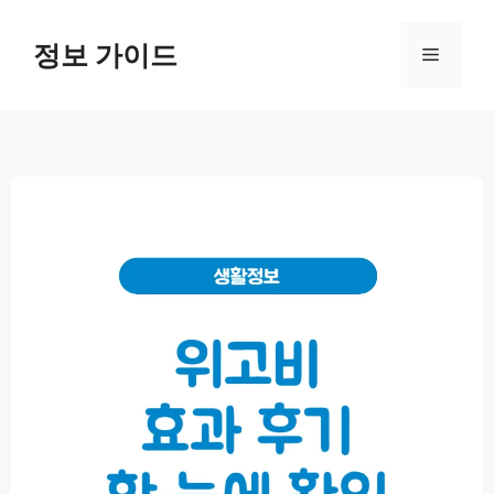
컨
텐
정보 가이드
메
츠
로
뉴
건
너
뛰
기