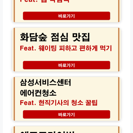
트
약
B
검
E
색
화
S
│
담
T
정
숲
3
체
점
신
모
심
년
를
맛
운
알
집
세
약
현
실
1
지
삼
시
0
인
성
간
초
추
서
확
만
천
비
인
에
곤
스
하
찾
지
센
기
는
암
터
법
로
에
컬
어
에
식
컨
코
당
청
드
정
소