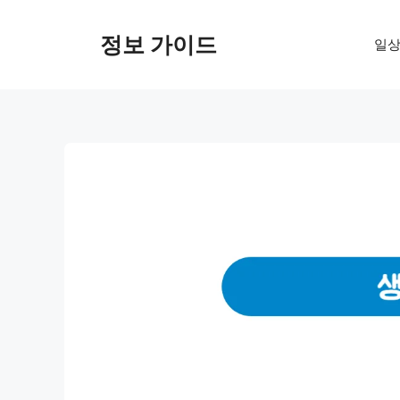
컨
텐
정보 가이드
일상
츠
로
건
너
뛰
기