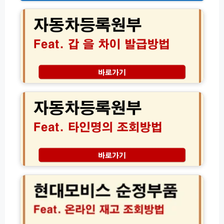
동
차
등
록
원
부
갑
을
자
차
동
이
차
점
등
인
록
터
원
넷
부
발
타
급
인
현
방
조
대
법
회
모
│
비
처
스
분
순
한
정