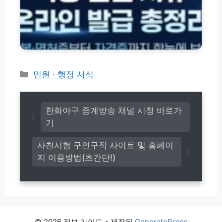
등
드
성
본
방
·
법
면
모
허
바
증
일
·
│
각
카
민원 · 행정 서식
M
종
테
y
서
고
I
류
C
리
서
한화야구 중계방송 채널 시청 바로가
A
식
기
무
온
료
라
사천시청 구인구직 사이트 및 홈페이
제
인
출
지 이용방법(초간단!)
발
가
급
이
방
드
법
총
정
리
© 2026 정보 가이드
• 제작됨
GeneratePress