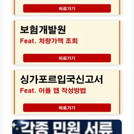
차
부
량
품
보
확
조
험
인
회
개
및
온
발
보
라
원
험
인
차
해
부
량
지
품
가
서
몰
액
싱
류
및
조
가
발
대
회
포
급
리
방
르
법
점
법
입
재
(초
국
고
간
신
확
단!)
고
인
서
주
완
어
민
벽
플
등
가
앱
록
이
작