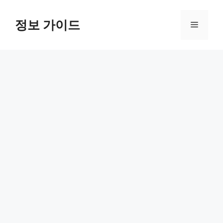
컨
텐
정보 가이드
메
츠
로
뉴
건
너
뛰
기