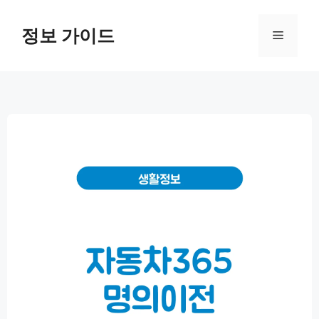
컨
텐
정보 가이드
메
츠
로
뉴
건
너
뛰
기