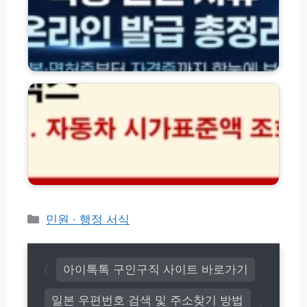
등
방
본
법
·
|
면
승
허
위
용
증
택
차
·
스
가
각
자
액
종
동
기
서
차
준
류
시
일
서
가
과
식
표
장
온
준
려
라
액
금
인
조
카
민원 · 행정 서식
감
발
회
액
테
급
방
구
고
방
법
간
법
리
|
아이톡톡 구인구직 사이트 바로가기
총
취
정
득
일본 우편번호 검색 및 주소찾기 방법
리