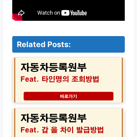
Related Posts:
자
동
차
등
록
원
부
타
인
자
조
동
회
차
│
등
처
록
분
원
한
부