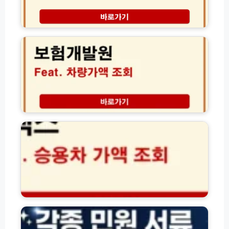
차
갑
량
을
보
확
차
험
인
이
개
및
점
발
보
인
원
험
터
차
해
넷
량
지
발
가
서
급
액
홈
류
방
조
택
발
법
회
스
급
방
자
법
법
동
(초
차
간
시
단!)
가
표
주
준
민
액
등
조
록
회