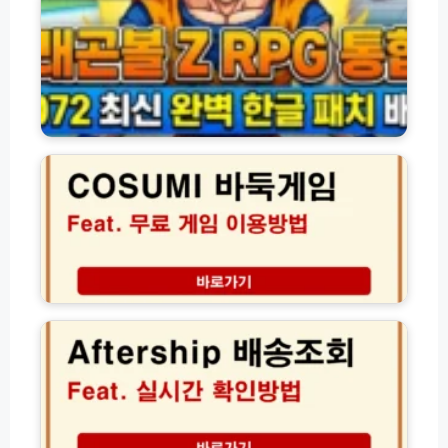
정
리
볼
보
스
Z
이
트
R
용
앱
P
방
다
G
법
운
한
C
(w
로
글
O
w
드
패
S
w.
및
치
U
n
설
다
M
a
치
운
I
r
활
로
무
a
용
드
료
b
가
및
바
i
애
이
패
둑
d.
프
드
미
게
c
터
컴
임
o.
쉽
합
이
k
A
본
용
r)
f
팬
방
t
게
법
e
임
(