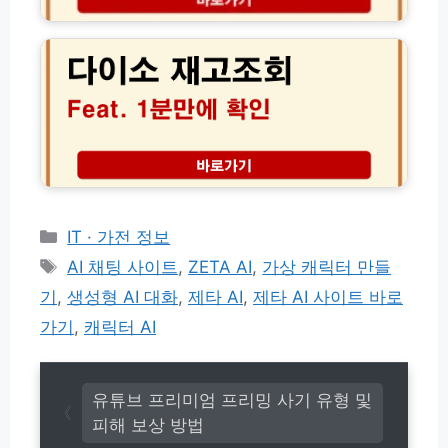
r
다
설
f
S
이
치
e
h
소
방
a
i
재
법
t.
p
고
무
배
조
설
송
회
치)
조
사
회
이
및
트
글
매
로
장
카
IT · 가전 정보
벌
별
테
태
배
AI 채팅 사이트
,
ZETA AI
,
가상 캐릭터 만들
실
고
송
그
시
기
,
생성형 AI 대화
,
제타 AI
,
제타 AI 사이트 바로
추
리
간
적
가기
,
캐릭터 AI
수
완
량
벽
확
가
인
유튜브 프리미엄 프리밍 사기 유형 및
이
법
드
피해 보상 방법