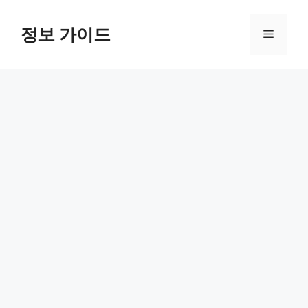
컨
텐
정보 가이드
메
츠
로
뉴
건
너
뛰
기