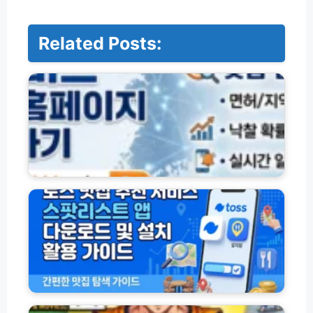
Related Posts:
나
라
비
드
공
식
홈
페
이
토
지
스
바
맛
로
집
가
추
기
천
및
서
맞
비
춤
스
드
입
스
래
찰
팟
곤