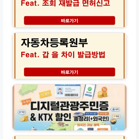
리
자
방
터
격
법
당
증
총
1
조
자
정
5
회
동
리
0
및
차
원
재
등
더
발
록
싸
급
원
게
면
부
넣
허
갑
는
신
을
디
법
고
차
지
방
이
털
법
점
관
(+자
인
광
격
터
주
번
넷
민
호)
발
증
급
발
K
방
급
G
법
및
케