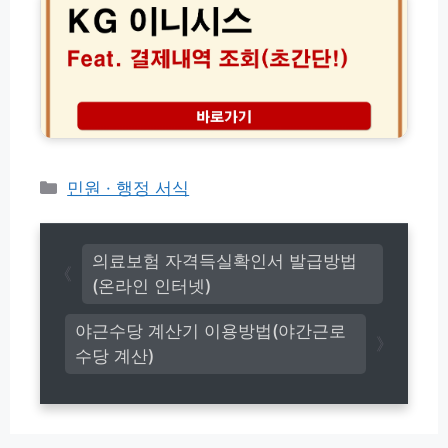
K
이
T
지
X
이
할
니
인
시
총
스
정
결
리
제
(+외
내
카
민원 · 행정 서식
국
역
테
인)
조
고
회
리
고
의료보험 자격득실확인서 발급방법
객
(온라인 인터넷)
센
터
야근수당 계산기 이용방법(야간근로
(P
수당 계산)
G
사
조
회)