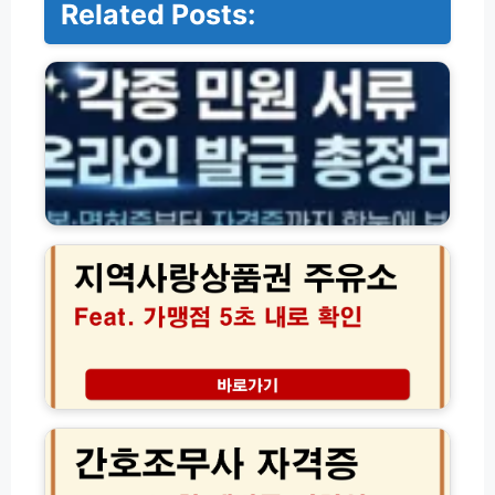
Related Posts:
주
민
등
록
등
본
·
면
허
지
증
역
·
상
각
품
종
권
서
주
류
유
서
소
식
가
간
온
맹
호
라
점
조
인
확
무
발
인
사
급