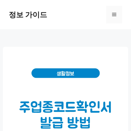
컨
텐
정보 가이드
메
츠
로
뉴
건
너
뛰
기