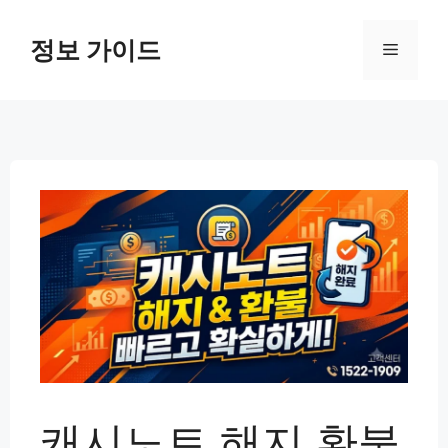
컨
텐
정보 가이드
메
츠
로
뉴
건
너
뛰
기
캐시노트 해지 환불