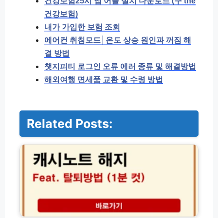
건강보험25시 앱 어플 설치 다운로드 (구 the
건강보험)
내가 가입한 보험 조회
에어컨 취침모드│온도 상승 원인과 꺼짐 해
결 방법
챗지피티 로그인 오류 에러 종류 및 해결방법
해외여행 면세품 교환 및 수령 방법
Related Posts:
캐
시
노
트
해
지
및
탈
퇴
기
방