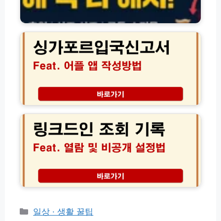
A
십
M
·
패
I
서
스
L
비
오
Y
스
더
혜
해
선
택
지
물
및
및
비
멤
환
공
버
불
개
링
십
방
피
크
활
법
싱
드
용
총
스
인
가
정
팸
조
이
리
여
회
드
부
기
와
록
탈
열
퇴
람
방
및
법
비
카
일상 · 생활 꿀팁
│
공