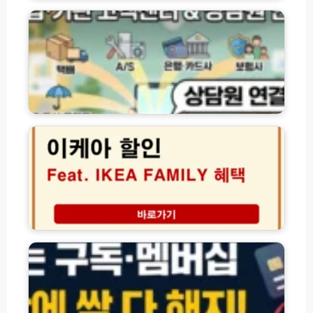
업
법
·
2
기
0
관
2
별
6
고
년
객
기
센
이
준
터
케
1
전
아
분
화
할
만
번
인
에
호
패
자
및
밀
동
상
리
결
담
쿠
정
제
원
폰
기
차
연
I
구
단
결
K
독
하
방
E
·
는
법
A
멤
법
모
F
버
음