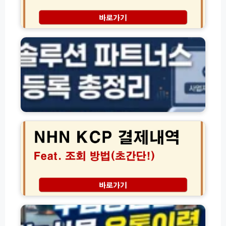
음
법
결
한
제
화
카
솔
드
루
연
션
결
파
여
트
권
너
등
스
엔
록
시
에
(+
스
이
수
템
치
수
바
엔
료
로
케
입
가
이
금
기
씨
환
(p
피
수
전
a
N
입
스
r
H
농
캐
t
N
산
닝)
n