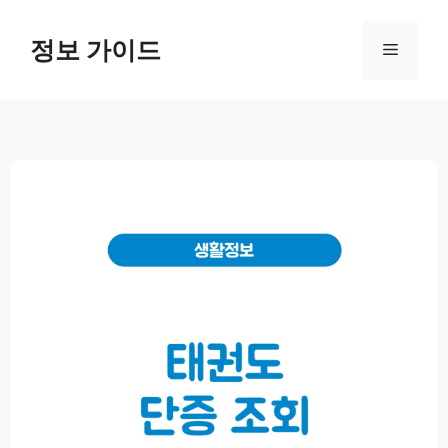
컨
텐
정보 가이드
메
츠
로
뉴
건
너
뛰
기