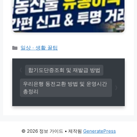
K
물
e
C
유
r.
P
통
h
결
이
a
제
력
n
내
관
w
역
리
h
조
시
카
일상 · 생활 꿀팁
a
회
스
s
테
방
템
o
고
법
바
l
(초
리
로
합기도단증조회 및 재발급 방법
u
간
가
t
단!)
기
우리은행 동전교환 방법 및 운영시간
i
(w
o
총정리
w
n
w.
s.
n
c
a
o
q
m)
s.
g
© 2026 정보 가이드
• 제작됨
GeneratePress
o.