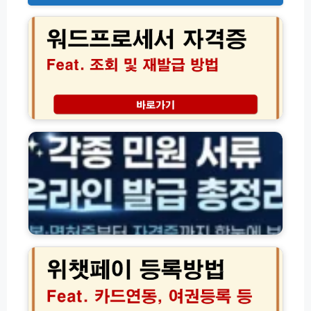
드
프
로
세
서
자
격
증
각
조
종
회
자
방
격
법
·
및
잔
재
액
발
·
급
환
위
신
급
챗
청
조
페
가
회
이
이
방
등
드
법
록
모
방