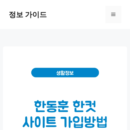
컨
텐
정보 가이드
메
츠
로
뉴
건
너
뛰
기