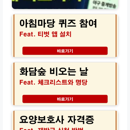
간
아
홈
침
페
마
이
당
지
퀴
바
즈
로
참
가
여
기
방
화
모
법
담
음
티
숲
벗
비
T
오
V
는
U
날
T
실
앱
내
요
설
관
양
치
람
보
및
과
호
경
모
사
품
노