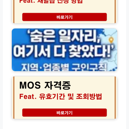
자
수
레
격
령
일
증
가
이
재
지
이
용
발
역
드
완
급
별
벽
신
·
가
청
업
이
방
종
드
법
별
및
구
온
인
M
라
구
O
인
직
S
서
채
자
류
용
격
수
정
증
수
보
조
료
사
회
이
유
트
효
모
기
음