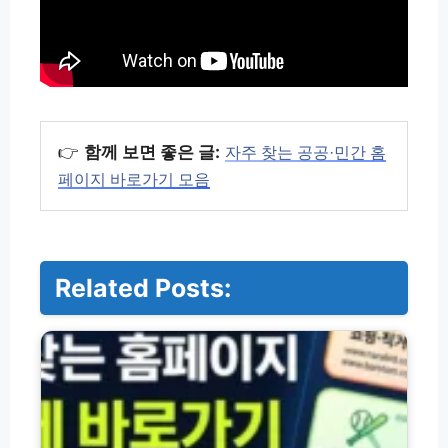
👉
함께 보면 좋은 글:
자주 찾는 공공·민간 홈
페이지 바로가기 모음
Related Posts:
자
주
찾
는
공
공
·
민