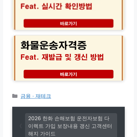
드
출
추
송
동
천
조
콜
│
회
센
오
및
화
터
토
방
물
전
바
문
운
화
이
편
송
번
보
의
자
호
험
점
격
안
의
택
증
내
무
배
재
가
이
발
입
용
급
총
방
및
정
법
갱
카
금융 · 재테크
리
요
신
테
금
방
고
법
리
총
2026 한화 손해보험 운전자보험 다
정
이렉트 가입 보장내용 갱신 고객센터
리
해지 가이드