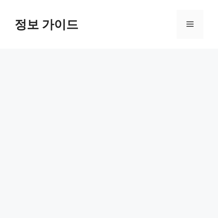
컨
텐
정보 가이드
메
츠
로
뉴
건
너
뛰
기