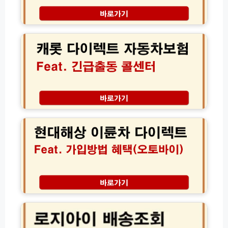
상
다
담
이
캐
원
렉
롯
연
트
다
결
긴
이
방
급
렉
법
출
트
모
동
자
음
전
동
화
차
현
번
보
대
호
험
해
사
비
상
고
교
이
접
견
륜
수
적
차
2
│
다
4
2
이
로
시
4
렉
지
간
시
트
아
가
긴
보
이
이
급
험
배