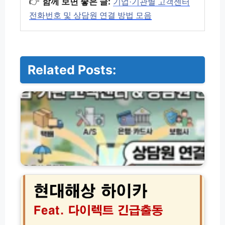
👉
함께 보면 좋은 글:
기업·기관별 고객센터
전화번호 및 상담원 연결 방법 모음
Related Posts:
기
업
·
기
관
별
고
객
센
현
터
대
전
해
화
상
번
하
호
이
및
카