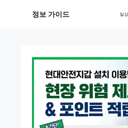
컨
텐
정보 가이드
일상
츠
로
건
너
뛰
기