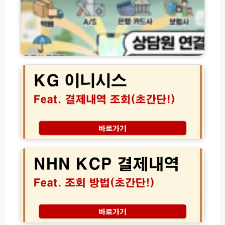
관
별
고
객
센
K
터
G
전
케
화
이
번
지
호
이
및
니
상
시
담
스
엔
원
결
에
연
제
이
결
내
치
방
역
엔
법
조
케
모
회
이
음
고
씨
객
피
현
센
N