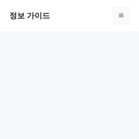
컨
텐
정보 가이드
메
츠
로
뉴
건
너
뛰
기