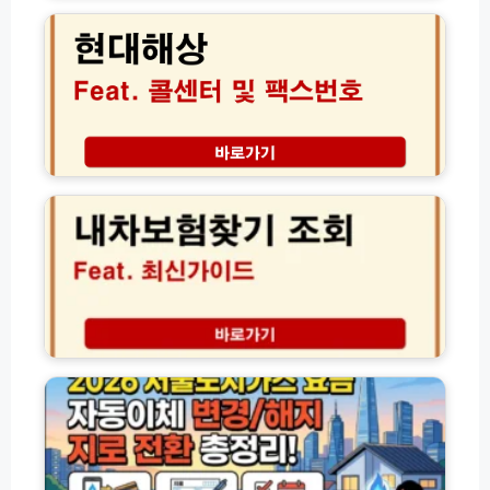
대
터
H
해
(P
N
상
G
K
팩
사
C
스
조
P
번
회)
결
호
제
보
내
내
험
차
역
청
보
조
구
험
회
방
찾
방
법
기
법
및
간
(초
콜
편
간
센
조
2
단!)
타
회
0
상
방
2
담
법
6
원
2
서
영
0
울
업
2
도
시
6