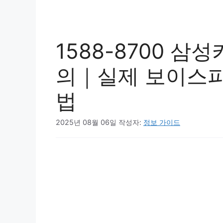
1588-8700 삼
의｜실제 보이스피
법
2025년 08월 06일
작성자:
정보 가이드