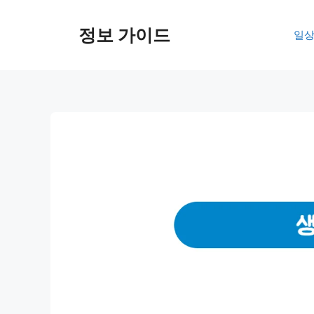
컨
텐
정보 가이드
일상
츠
로
건
너
뛰
기