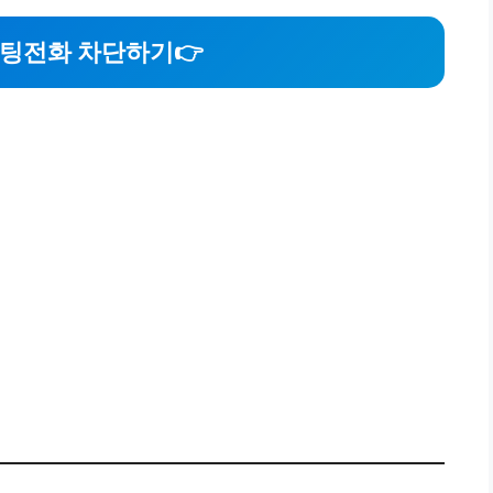
팅전화 차단하기👉