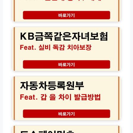
및
자
상
등
담
록
K
원
및
B
연
해
금
결
제
쪽
방
│
같
법
내
은
모
명
자
음
의
녀
도
보
자
용
험
동
차
실
차
단
비
등
하
독
록
는
감
원
법
치
부
아
갑
보
을
토
장
차
스
│
이
페
보
점