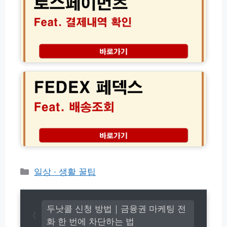
이
험
인
먼
료
터
츠
다
넷
결
이
발
제
어
급
내
F
트
방
역
E
성
법
조
D
공
회
E
비
및
X
결
확
페
인
덱
방
스
법
배
│
송
정
조
체
회
카
일상 · 생활 꿀팁
불
방
테
명
법
고
지
및
출
리
고
두낫콜 신청 방법｜금융권 마케팅 전
1
객
화 한 번에 차단하는 법
분