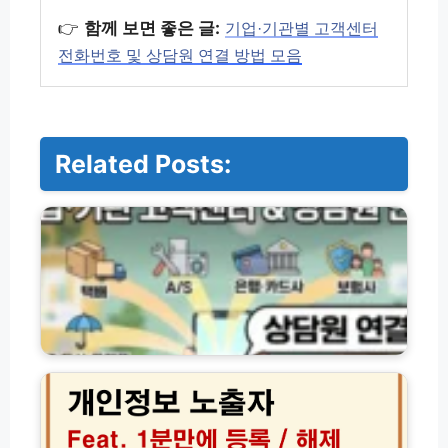
👉
함께 보면 좋은 글:
기업·기관별 고객센터
전화번호 및 상담원 연결 방법 모음
Related Posts:
기
업
·
기
관
별
고
객
센
개
터
인
전
정
화
보
번
노
호
출