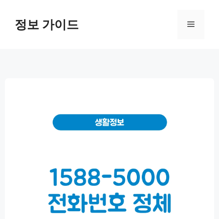
컨
텐
정보 가이드
메
츠
로
뉴
건
너
뛰
기