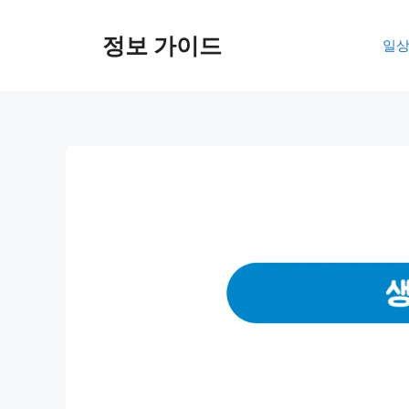
컨
텐
정보 가이드
일상
츠
로
건
너
뛰
기