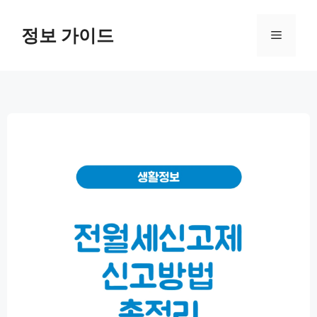
컨
텐
정보 가이드
메
츠
로
뉴
건
너
뛰
기