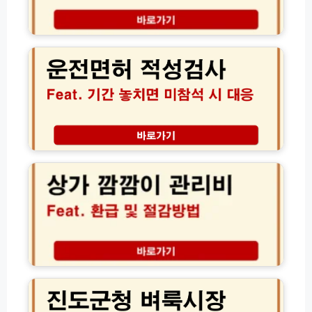
록
지
방
탈
운
법
퇴
전
(+등
및
면
록
해
허
안
약
적
하
환
성
면)
급
검
금
사
조
기
상
회
간
가
절
놓
깜
차
치
깜
면
이
미
관
참
리
석
비
과
환
진
태
급
도
료
및
군
및
절
청
면
감