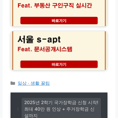
벼
허
방
룩
취
법
시
소
2
장
방
0
│
서
지
2
부
울
법
6
동
S
년
산
-
개
구
a
정
인
p
안
구
t
완
직
문
벽
일
서
정
자
공
리
리
개
실
시
카
일상 · 생활 꿀팁
시
스
테
간
템
고
정
조
보
리
회
2025년 2학기 국가장학금 신청 시작!
바
최대 40만 원 인상 + 주거장학금 신
로
설까지
가