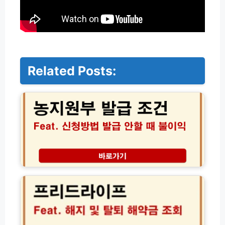
Related Posts:
농
지
원
부
발
급
조
건
인
프
터
리
넷
드
신
라
청
이
및
프
등
해