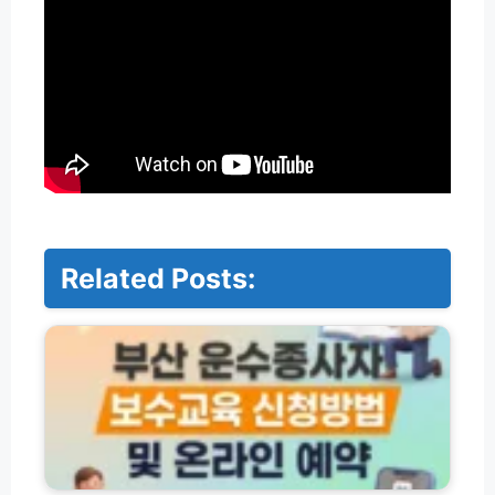
Related Posts:
부
산
운
수
종
사
자
보
수
건
교