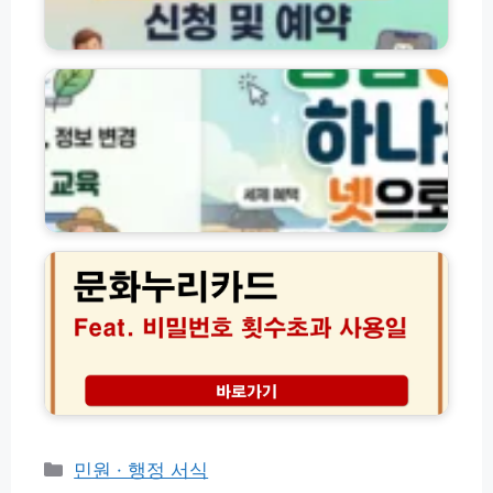
보
핵
의
수
농
심
무
교
업
정
교
육
e
리
육
온
지
수
라
홈
강
인
페
및
교
이
수
육
지
료
예
바
문
증
약
로
화
발
신
가
누
급
청
기
리
방
방
│
카
법
법
경
드
영
비
체
밀
등
번
록
호
교
횟
육
수
카
민원 · 행정 서식
신
초