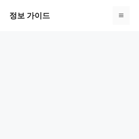
컨
텐
정보 가이드
메
츠
로
뉴
건
너
뛰
기