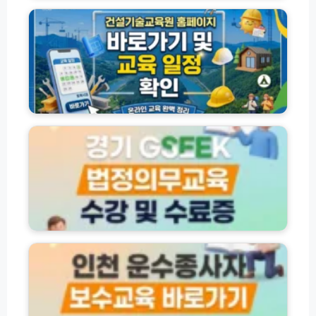
설
육
기
신
술
청
교
방
육
법
원
및
교
온
육
경
라
과
기
인
정
도
예
종
평
약
류
생
바
및
학
로
2
습
가
0
포
기
2
털
인
6
G
천
년
S
운
최
E
수
신
E
종
트
K
사
렌
법
자
드
정