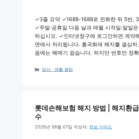
✓3줄 요약 ✓1688-1688로 전화한 뒤 5
✓주말·공휴일 다음 날과 매월 시작일·말일은
하십시오. ✓인터넷창구에 로그인하면 계약해
면에서 처리됩니다. 흥국화재 해지를 결심하고
음에는 헤매기 쉽습니다. 하지만 번호만 정확
카
일상 · 생활 꿀팁
테
고
리
롯데손해보험 해지 방법 | 해지환
수
2026년 08월 07일
작성자:
정보 가이드