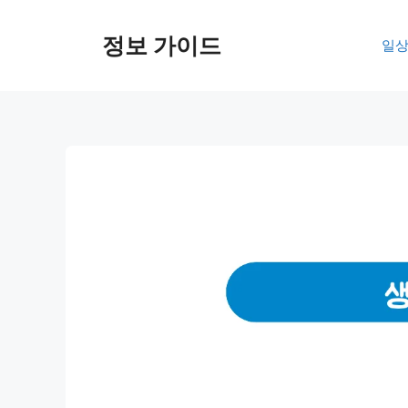
컨
텐
정보 가이드
일상
츠
로
건
너
뛰
기