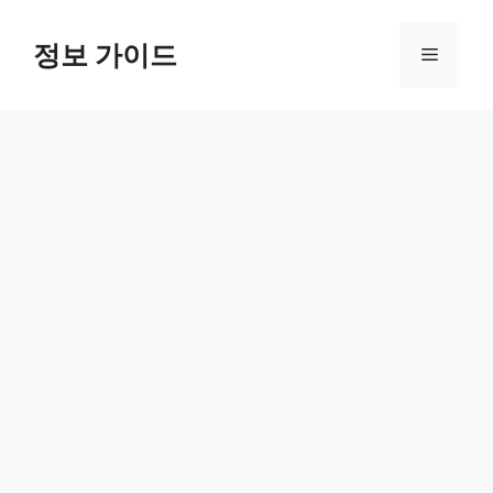
컨
텐
정보 가이드
메
츠
로
뉴
건
너
뛰
기