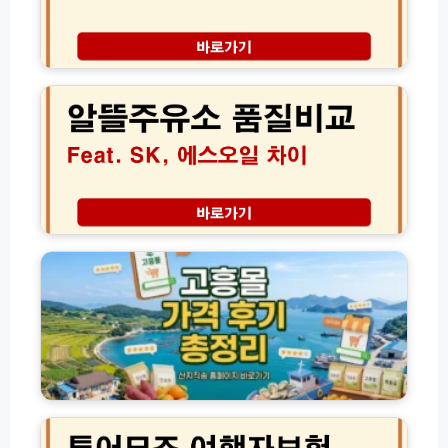
정
행
리
자
(햇
보
알
살
험
뜰
론
가
주
·
격
유
새
할
소
희
인
품
망
후
질
홀
기
비
씨
│
교
고
·
해
S
흥
사
외
K
몰
잇
여
에
홈
돌
행
스
페
·
필
오
이
자
수
일
지
체
준
기
바
신
비
름
로
용
투
물
품
가
대
어
1
질
기
출)
모
분
차
및
즈