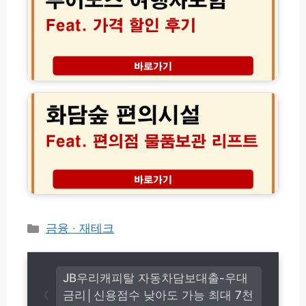
해
이
농
여
결
수
행
산
자
물
보
산
험
화
지
가
담
직
격
숲
송
비
편
가
교
의
격
및
시
후
보
설
기
장
리
총
총
프
정
정
트
리
리
보
│
관
카
금융 · 재테크
1
함
테
분
편
고
실
의
속
리
점
JB우리캐피탈 자동차담보대출-우대
가
1
금리│신용점수 낮아도 가능 최대 7천
입
0