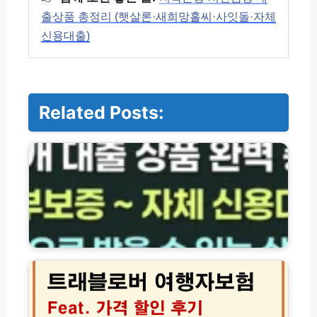
출상품 총정리 (햇살론·새희망홀씨·사잇돌·자체
신용대출)
Related Posts:
저
축
은
행
·
서
민
금
융
트
대
래
출
블
상
로
품
버
총
여