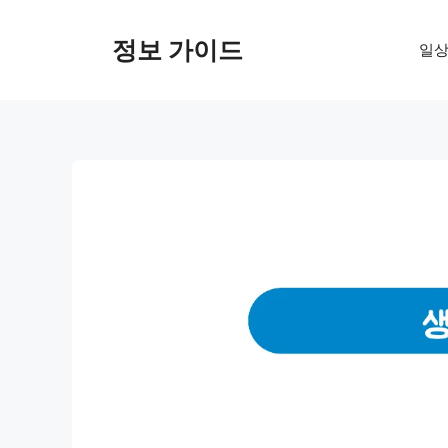
컨
텐
정보 가이드
일상
츠
로
건
너
뛰
기