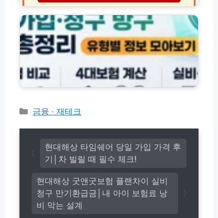
방
차
S
험
문
빌
K
상
꿀
릴
에
품
팁
때
스
별
필
오
조
수
일
회
체
기
·
크!
름
가
품
입
질
·
차
청
카
금융 · 재테크
이
구
테
방
고
법
리
총
현대해상 타임쉐어 당일 가입 가격 후
정
기│차 빌릴 때 필수 체크!
리
현대해상 굿앤굿보험 플랜차이 실비
청구 만기환급금│내 아이 보험료 낭
비 막는 설계