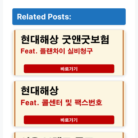
Related Posts:
현
대
해
상
굿
앤
굿
보
험
현
플
대
랜
해
차
상
이
팩
실
스
비
번
청
호
구
보
서
만
험
울
기
청
브
환