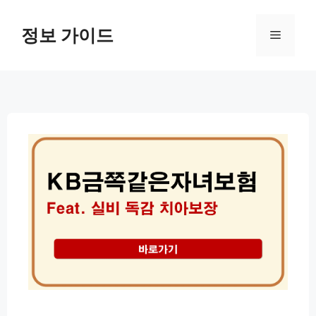
컨
텐
정보 가이드
메
츠
로
뉴
건
너
뛰
기