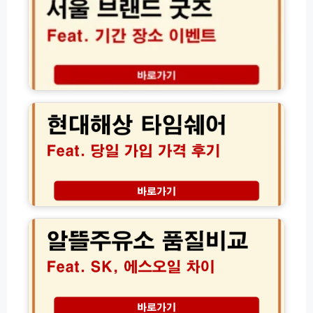
구
랜
급
방
드
금
법
굿
│
및
즈
내
콜
팝
아
센
업
현
이
타
기
대
보
상
간
해
험
담
장
상
료
원
소
타
낭
영
현
임
비
업
장
쉐
막
시
이
어
는
간
벤
당
설
알
트
일
계
뜰
총
가
주
정
입
유
리
가
소
및
격
품
D
후
질
D
기
비
P
│
교
보