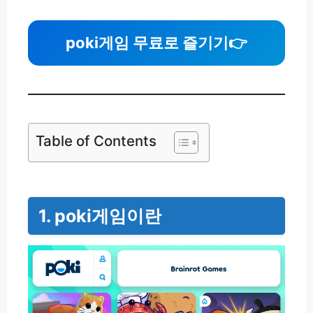
poki게임 무료로 즐기기
👉
Table of Contents
1. poki게임이란