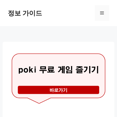
컨
텐
정보 가이드
메
츠
로
뉴
건
너
뛰
기