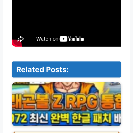
Related Posts:
드
래
곤
볼
Z
R
P
G
한
C
글
O
패