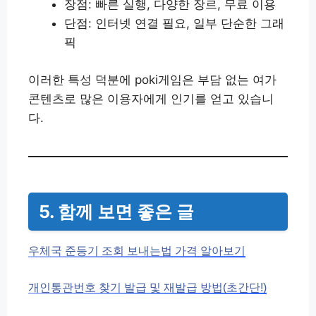
장점: 빠른 실행, 다양한 장르, 무료 이용
단점: 인터넷 연결 필요, 일부 단순한 그래
픽
이러한 특성 덕분에 poki게임은 부담 없는 여가
콘텐츠로 많은 이용자에게 인기를 얻고 있습니
다.
5. 함께 보면 좋은 글
우체국 준등기 조회 보내는법 가격 알아보기
개인통관번호 찾기 발급 및 재발급 방법(초간단!)