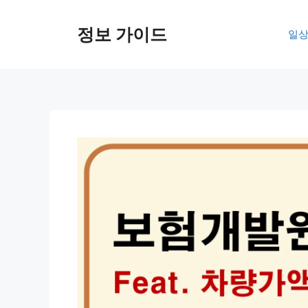
컨
텐
정보 가이드
일상
츠
로
건
너
뛰
기