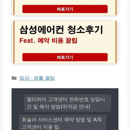
체
스
등
배
삼
록
송
성
교
조
에
육
회
어
신
방
컨
청
법
청
(w
및
소
w
고
후
w.
객
기
n
센
│
o
터
서
n
전
비
카
일상 · 생활 꿀팁
g
화
스
u
테
번
예
p
고
호
약
e
(초
리
비
엘리하이 고객센터 전화번호 상담시
z.
간
용
간 및 해지 방법(위약금 안내)
g
단!)
가
o.
격
k
휘슬러 서비스센터 예약 방법 및 A/S
무
r)
고객센터 이용 팁
료