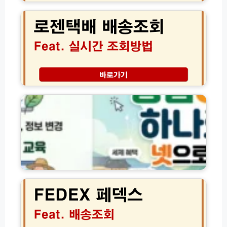
컨
젠
연
청
택
결
소
배
방
방
실
법
법
시
모
후
간
음
기
배
│
송
농
현
조
업
직
회
e
기
고
지
사
객
홈
가
센
페
알
터
이
려
전
지
준
화
바
F
청
번
로
E
소
호
가
D
꿀
(초
기
E
팁
간
│
X
단!)
경
페
영
덱