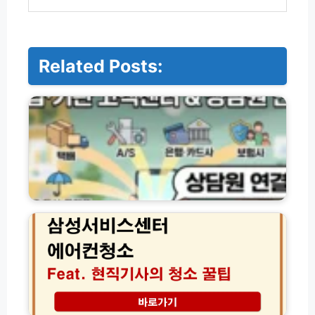
Related Posts:
기
업
·
기
관
별
고
객
센
삼
터
성
전
서
화
비
번
스
호
센
및
터
상
에
담
어
로
원