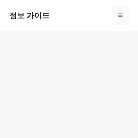
컨
텐
정보 가이드
메
츠
로
뉴
건
너
뛰
기