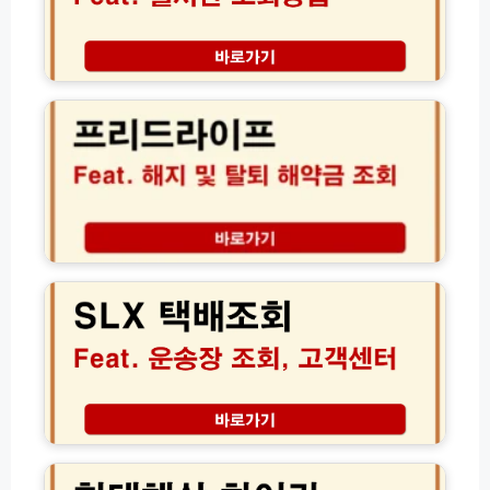
및
간
상
배
담
송
프
원
조
리
연
회
드
결
고
라
방
객
이
법
센
프
모
터
해
음
전
지
화
탈
S
번
퇴
L
호
및
X
(초
해
택
간
약
배
단!)
환
조
급
회
금
운
조
송
현
회
장
대
절
조
해
차
회