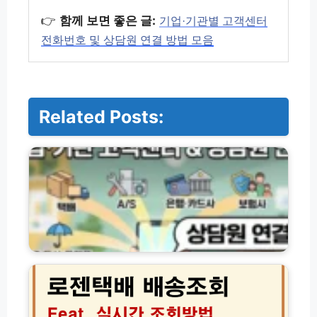
👉
함께 보면 좋은 글:
기업·기관별 고객센터
전화번호 및 상담원 연결 방법 모음
Related Posts:
기
업
·
기
관
별
고
객
센
로
터
젠
전
택
화
배
번
실
호
시