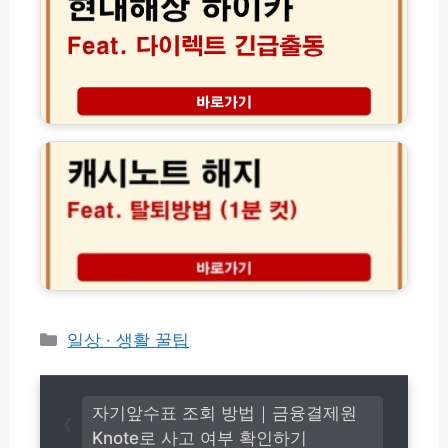
상
분
하
실
이
신
카
고
다
및
이
캐
고
렉
시
객
트
노
센
긴
트
터
급
해
출
지
동
및
전
탈
화
퇴
번
방
호
법
사
2
카
일상 · 생활 꿀팁
고
0
테
접
2
고
수
6
2
리
년
자기앞수표 조회 방법｜금융결제원
4
기
Knote로 사고 여부 확인하기
시