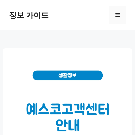
컨
텐
정보 가이드
메
츠
로
뉴
건
너
뛰
기