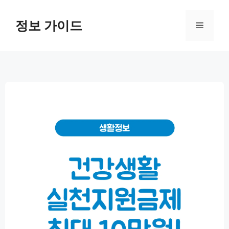
컨
텐
정보 가이드
메
츠
로
뉴
건
너
뛰
기