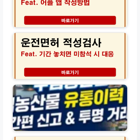
국
신
고
서
운
어
전
플
면
앱
허
작
적
성
성
방
검
법
사
모
기
수
바
간
입
일
놓
농
│
치
산
M
면
물
y
미
유
I
참
통
C
석
이
A
과
력
진
무
태
관
도
료
료
리
군
제