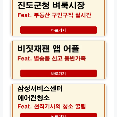
및
시
청
출
면
스
벼
가
허
템
룩
이
취
바
시
드
소
로
장
방
가
│
비
지
기
부
짓
법
(w
동
재
w
산
팬
w.
구
별
n
인
송
a
구
품
q
직
신
s.
일
고
삼
g
자
뜻
성
o.
리
동
서
k
실
반
비
r)
시
가
스
간
족
센
정
수
터
보
량
에
완