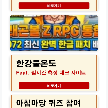
트
총
다
드
정
운
래
리
로
곤
드
볼
방
Z
법
R
(초
P
간
G
단!)
한
한
글
강
패
물
치
온
다
도
운
실
로
시
드
간
및
측
아
패
정
침
미
체
마
컴
크
당
합
사
퀴