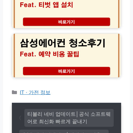
본
이
즈
팬
트
참
게
(초
여
임
간
방
삼
설
단!)
법
성
치
티
에
방
벗
어
법
T
컨
V
청
U
소
T
후
앱
기
설
│
치
서
및
비
카
IT · 가전 정보
경
스
테
품
예
고
수
약
령
리
비
티볼리 네비 업데이트│공식 소프트웨
가
용
어로 최신화 빠르게 끝내기
이
가
드
격