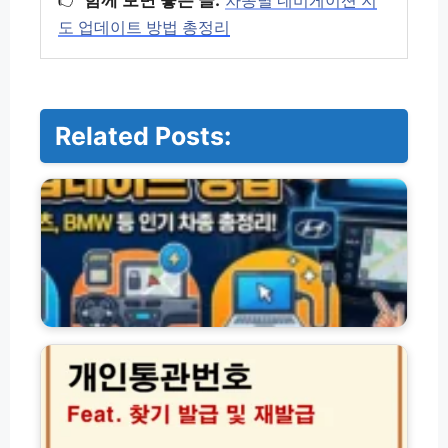
👉
함께 보면 좋은 글:
차종별 네비게이션 지
도 업데이트 방법 총정리
Related Posts:
차
종
별
네
비
게
이
션
지
지
도
니
업
네
데
비
이
업
트
데
방
이
법