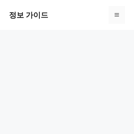
컨
텐
정보 가이드
메
츠
로
뉴
건
너
뛰
기