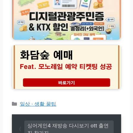
유
작
관
r)
와
성
광
준
방
주
비
법
민
서
수
증
류
수
발
화
완
료
급
담
벽
주
및
숲
가
의
K
예
이
사
T
매
드
항
X
및
유
할
화
효
인
담
기
총
채
간
정
모
완
리
노
벽
(+외
레
카
일상 · 생활 꿀팁
정
국
일
리
테
인)
예
고
약
리
│
싱어게인4 재방송 다시보기 ott 출연
2
진 참가자