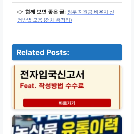
👉
함께 보면 좋은 글:
정부 지원금·바우처 신
청방법 모음 (전체 총정리)
Related Posts:
법
무
부
외
국
인
숙
박
신
수
고
입
시
농
스
산
템
물
이