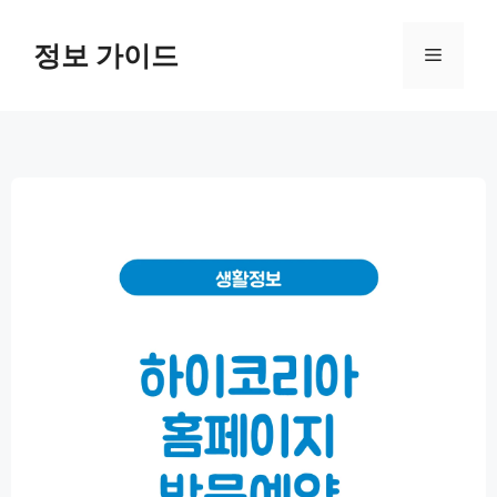
컨
텐
정보 가이드
메
츠
로
뉴
건
너
뛰
기