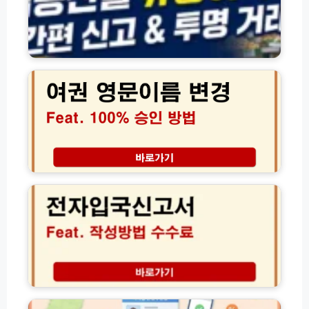
유
용
통
방
이
법
력
여
가
관
권
이
리
영
드
시
문
및
스
이
신
템
름
고
바
변
대
로
경,
상
가
1
대
완
기
0
한
벽
(w
0%
민
정
w
승
국
리
w.
인
전
n
받
자
a
는
입
q
7
국
s.
가
신
디
g
지
고
지
o.
사
서
털
k