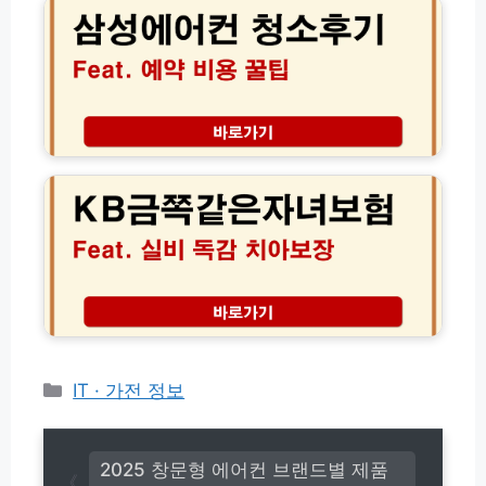
에
꿀
에
법
어
팁
찾
모
컨
는
음
청
법
소
후
기
K
│
B
서
금
비
쪽
스
같
예
은
약
자
비
녀
용
보
가
험
격
실
무
비
카
IT · 가전 정보
료
독
테
할
감
고
인
치
꿀
리
아
2025 창문형 에어컨 브랜드별 제품
팁