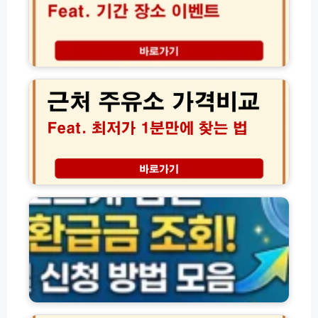
오
굿
일
즈
기
팝
름
업
근
품
기
처
질
간
주
차
장
유
이
소
소
현
가
장
격
이
비
벤
교
숨
트
│
은
총
오
환
정
피
급
리
넷
금
및
최
조
D
저
회
D
가
및
P
1
신
삼
방
분
청
성
문
만
방