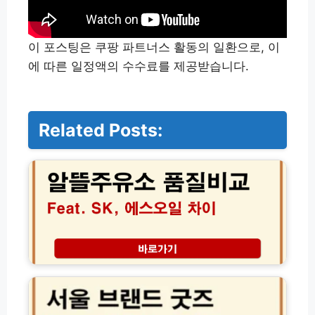
이 포스팅은 쿠팡 파트너스 활동의 일환으로, 이
에 따른 일정액의 수수료를 제공받습니다.
Related Posts:
알
뜰
주
유
소
품
질
비
교
서
S
울
K
브
에
랜
스
드