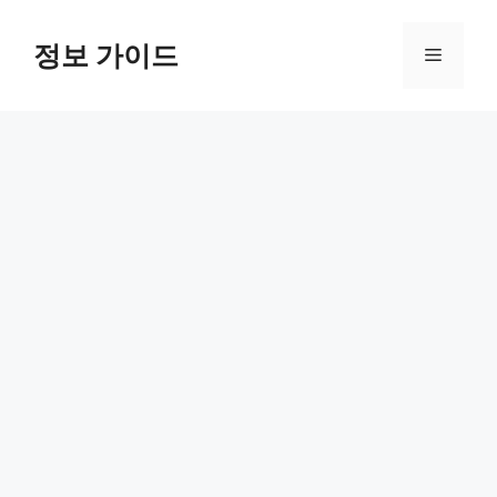
컨
텐
정보 가이드
메
츠
로
뉴
건
너
뛰
기