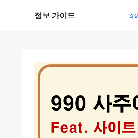
컨
텐
정보 가이드
일상
츠
로
건
너
뛰
기