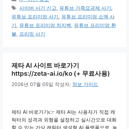
테
태
사이버 사기 신고
,
유튜브 가족요금제 사기
,
고
그
유튜브 프리미엄 사기
,
유튜브 프리미엄 소액 사
리
기
,
유튜브 프리미엄 차지백
,
유튜브 프리미엄 환
불
,
프리밍 사기
제타 AI 사이트 바로가기
https://zeta-ai.io/ko (+ 무료사용)
2026년 07월 05일
작성자:
정보 가이드
제타 AI 바로가기👉 제타 AI는 사용자가 직접 캐
릭터의 성격과 외형을 설정하고 실시간으로 대화
할 수 있는 가상 캐릭터 생성형 AI 플랫폼으로, 높