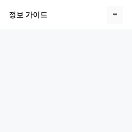
컨
텐
정보 가이드
메
츠
로
뉴
건
너
뛰
기