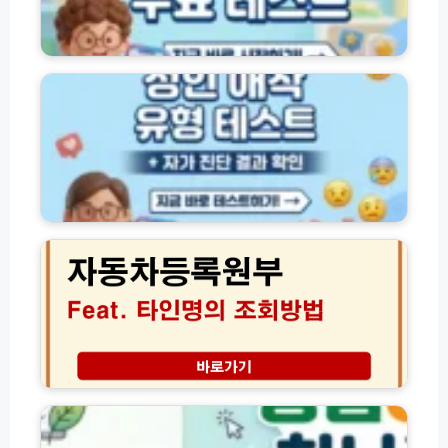
와
검
탈
사
성
퇴
무
인
방
료
애
법
테
착
│
스
유
1
트
형
0
바
테
0
로
스
원
가
트
자
커
기
사
동
피
(+
이
차
혜
유
트
등
택
형
바
록
별
로
원
특
가
부
징)
기
타
(
인
농
+
조
업
자
회
e
가
│
지
진