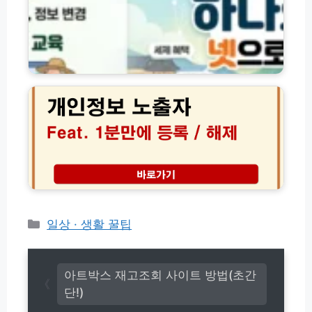
처
홈
단
분
페
결
한
이
과
차
지
확
량
바
개
인)
확
로
인
인
가
정
및
기
보
보
│
노
험
경
출
해
영
자
지
체
등
서
등
록
류
록
및
발
교
해
급
육
제
카
일상 · 생활 꿀팁
법
신
│
테
청
내
고
(w
명
w
리
의
아트박스 재고조회 사이트 방법(초간
w.
도
단!)
n
용
o