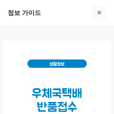
컨
텐
정보 가이드
메
츠
로
뉴
건
너
뛰
기