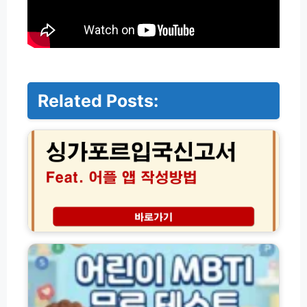
Related Posts:
패
스
오
더
선
물
비
공
개
어
피
린
싱
이
스
M
팸
B
여
T
부
I